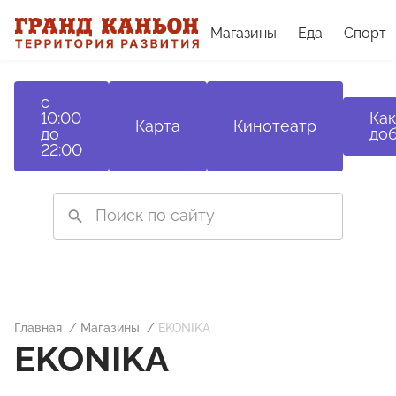
Магазины
Еда
Спорт
с
10:00
Как
Карта
Кинотеатр
до
доб
22:00
Главная
Магазины
EKONIKA
EKONIKA