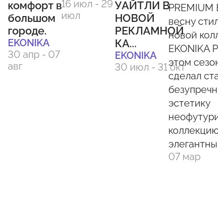
16 июл - 29
комфорт в
УАЙТЛИ В
PREMIUM 
июл
большом
НОВОЙ
весну сти
городе.
РЕКЛАМНОЙ
новой кол
EKONIKA
КА...
EKONIKA 
30 апр - 07
EKONIKA
этом сезо
авг
30 июл - 31 окт
сделал ст
безупречн
эстетику
неофутури
коллекци
элегантны.
07 мар