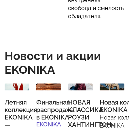
внутренняя
свобода и смелость
обладателя.
Новости и акции
EKONIKA
Летняя
Финальная
НОВАЯ
Новая ко
коллекция
распродажа
КЛАССИКА:
EKONIKA
EKONIKA
в EKONIKA
РОУЗИ
Новая кол
—
EKONIKA
ХАНТИНГТОН-
EKONIKA