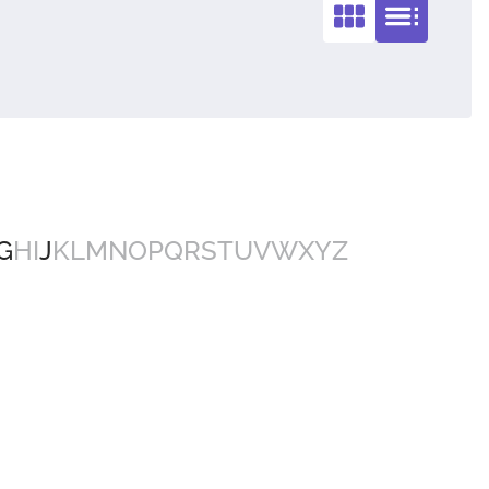
G
H
I
J
K
L
M
N
O
P
Q
R
S
T
U
V
W
X
Y
Z