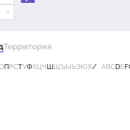
д
Территория
О
П
Р
С
Т
У
Ф
Х
Ц
Ч
Ш
Щ
Ъ
Ы
Ь
Э
Ю
Я
A
B
C
D
E
F