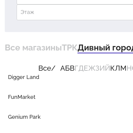
Этаж
Все магазины
ТРК
Дивный горо
Все
А
Б
В
Г
Д
Е
Ж
З
И
Й
К
Л
М
Н
Digger Land
FunMarket
Genium Park