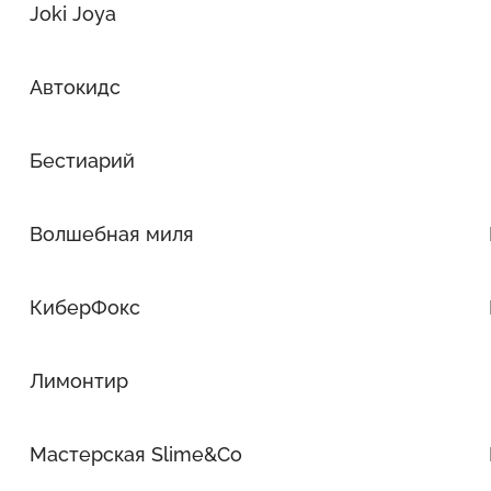
Joki Joya
Автокидс
Бестиарий
Волшебная миля
КиберФокс
Лимонтир
Мастерская Slime&Co