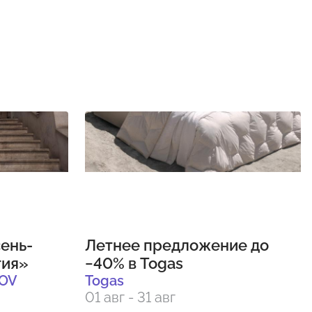
ень-
Летнее предложение до
тия»
−40% в Togas
OV
Togas
01 авг - 31 авг