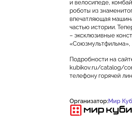
и велосипеде, комба
роботы из знаменитог
впечатляющая машин
частью истории. Тепе
– эксклюзивные конст
«Союзмультфильма», 
Подробности на сайте 
kubikov.ru/catalog/co
телефону горячей лин
Организатор:
Мир Куб