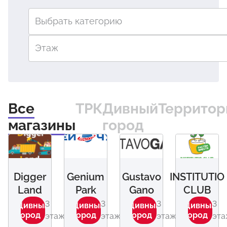
Выбрать категорию
Этаж
Все
ТРК
Дивный
Территор
магазины
город
Digger
Genium
Gustavo
INSTITUTIO
Land
Park
Gano
CLUB
3
3
3
3
Дивный
Дивный
Дивный
Дивный
город
город
город
город
этаж
этаж
этаж
эт