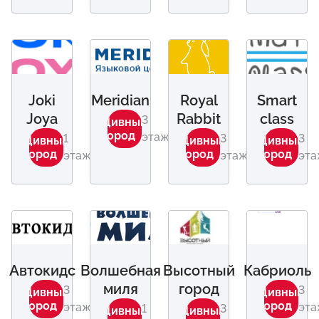
Joki
Meridian
Royal
Smart
Joya
Rabbit
class
3
Дивный
город
этаж
1
3
3
Дивный
Дивный
Дивный
город
город
город
этаж
этаж
эт
Автокидс
Волшебная
Высотный
Кабриоль
миля
город
3
3
Дивный
Дивный
город
город
этаж
эт
1
3
Дивный
Дивный