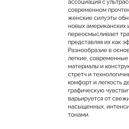
ассоциация с ультра
современном прочте
женские силуэты обн
новых американских 
переосмысливает тр
представляя их как э
Разнообразие в осно
легкие, современные
материалы и констру
стретч и технологич
комфорт и легкость 
графическую чувствит
варьируется от свежи
насыщенных, интенси
тонами.