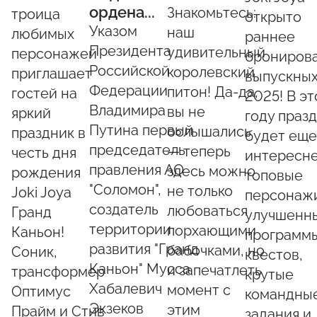
ордена...
Знакомьтесь:
троица
открыто
Указом
наш
любимых
раннее
Президента
удивительный
персонажей
брониров
Российской
королевский
приглашает
выпускны
Федерации
питон! Да-да,
гостей на
2025! В э
Владимира
вы не
яркий
году праз
Путина первый
ослышались
праздник в
будет еще
председатель
— теперь
честь дня
интересне
правления АО
здесь можно
рождения
топовые
"Соломон",
не только
Joki Joya
персонаж
создатель
любоваться
Гранд
улучшенн
территории
порхающими
Каньон!
программ
развития "Гранд
бабочками, но
Соник,
квестов,
Каньон" Мусса
и запечатлеть
трансформер
крутые
Хабалевич
момент с
Оптимус
командны
Экзеков
этим
Прайм и Стив
задания и