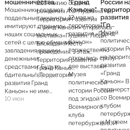
мошенничества...
"Гранд
России н
226-летию со дня
Каньоне"
террито
Мошенники создают
рождения А.С. Пушкина на
развития
12 мая на
поддельные аккаунты и
Территории Развития
"Гр...
территории
имитируют страницы
«Гранд Каньон» открылась
Музей
развития «Гранд
наших социальных
выставка«Пушкин. Люди.
политичес
Каньон»
сетей с целью обмана и
Блокада».Место
истории Р
торжественно
завладения вашими
проведения: 1 этаж,
на террит
открылись сразу
денежными
Территория развития
развития
две выставки
средствами. ️Будьте
Гранд Каньо...
«Гранд
Музея
бдительны!️«Территория
09 июн
Каньон» В
политической
развития Гранд
партнерст
истории России
Каньон» не име...
со Всеми
10 июн
под эгидой
клубом
Всемирного
петербур
клуба
и Музеем
петербуржцев. И
политичес