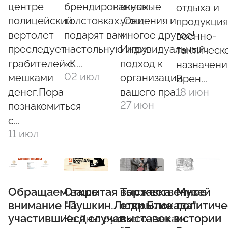
центре
брендированных
вкусные
отдыха и
полицейский
толстовках. Они
угощения и
продукция
вертолет
подарят вам
многое другое!
военно-
преследует
настольную игру
Индивидуальный
тактическ
грабителей с
«К...
подход к
назначени
02 июл
мешками
организации
Брен...
денег.Пора
вашего пра...
18 июн
27 июн
познакомиться
с...
11 июл
Обращаем ваше
Открытая выставка
Торжественное
Музей
внимание на
"Пушкин.Люди.Блокада"
открытие
политиче
участившиеся случаи
выставок в
истории
Ко Дню русского языка и