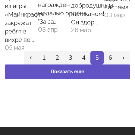
награжден
добродушным
из игры
система...
медалью ордена
великаном!
«Майнкрафт»
03 мар
"За за...
Он здор...
закружат
03 апр
26 мар
ребят в
вихре ве...
05 мая
1
2
3
4
5
6
Показать еще