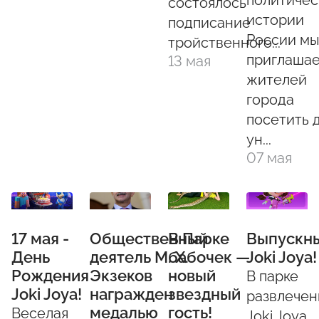
состоялось
истории
подписание
России м
тройственного...
приглаша
13 мая
жителей
города
посетить 
ун...
07 мая
17 мая -
Общественный
В Парке
Выпускны
День
деятель М. Х.
бабочек —
Joki Joya!
Рождения
Экзеков
новый
В парке
Joki Joya!
награжден
звездный
развлечен
медалью
гость!
Веселая
Joki Joya