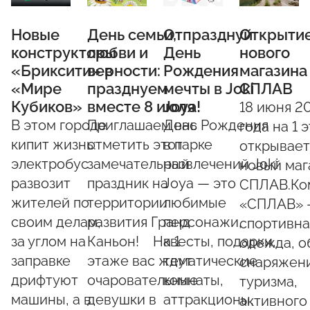
Новые
День семьи,
Отпразднуй
Открыти
конструкторы
любви и
День
нового
«Бриксити» в
верности:
Рождения
магазина
«Мире
празднуем
мечты в Joki
СПЛАВ
Кубиков»
вместе 8 июля
Joya!
18 июня 2
В этом городе
Приглашаем вас
День Рождения
года на 1 
кипит жизнь:
отметить этот
в парке
открывает
электробус
замечательный
развлечений Joki
новый маг
развозит
праздник на
Joya — это
СПЛАВ.Ко
жителей по
территории
любимые
«СПЛАВ» –
своим делам,
развития Гранд
персонажи,
спортивна
за углом на
Каньон! На 1
квесты, подарки,
одежда, о
заправке
этаже вас ждут
тематические
снаряжени
дрифтуют
очаровательные
комнаты,
туризма,
машины, а в
девушки в
аттракционы,
активного