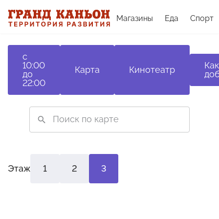
Магазины
Еда
Спорт
с
10:00
Как
Карта
Кинотеатр
до
доб
22:00
Этаж
1
2
3