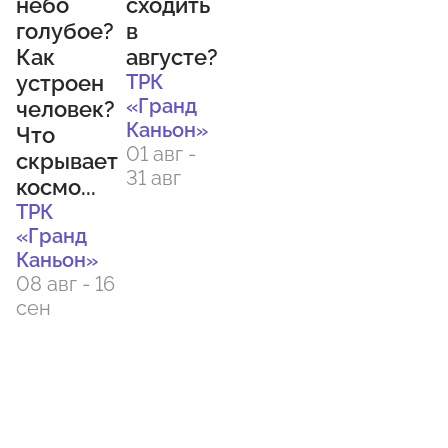
небо
сходить
голубое?
в
Как
августе?
устроен
ТРК
«Гранд
человек?
Каньон»
Что
01 авг -
скрывает
31 авг
космо...
ТРК
«Гранд
Каньон»
08 авг - 16
сен