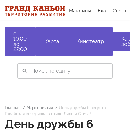
Магазины
Еда
Спорт
с
10:00
Как
Карта
Кинотеатр
до
доб
22:00
Главная
Мероприятия
День дружбы 6 августа:
Гавайская вечеринка в стиле Лило и Стича!
День дружбы 6