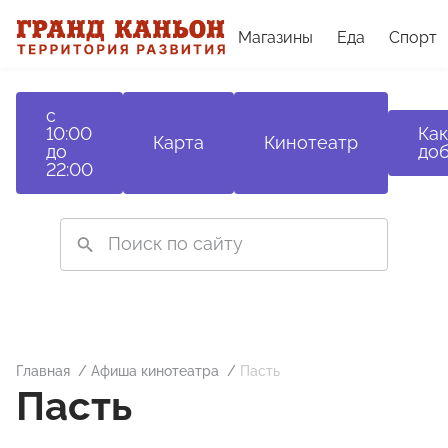
Магазины
Еда
Спорт
с
10:00
Как
Карта
Кинотеатр
до
доб
22:00
Главная
Афиша кинотеатра
Пасть
Пасть