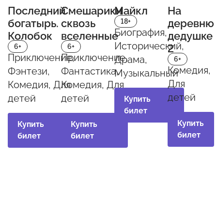
Последний
Смешарики
Майкл
На
богатырь.
сквозь
деревню
18+
Биография,
Колобок
вселенные
дедушке
Исторический,
2
6+
6+
Приключение,
Приключение,
Драма,
6+
Комедия,
Фэнтези,
Фантастика,
Музыкальный
Для
Комедия, Для
Комедия, Для
детей
детей
детей
Купить
билет
Купить
Купить
Купить
билет
билет
билет