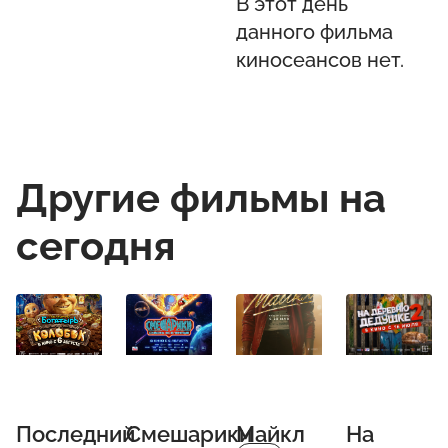
В этот день
данного фильма
киносеансов нет.
Другие фильмы на
сегодня
Последний
Смешарики
Майкл
На