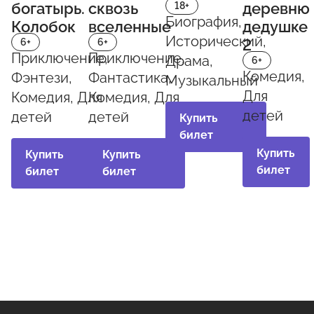
богатырь.
сквозь
деревню
18+
Биография,
Колобок
вселенные
дедушке
Исторический,
2
6+
6+
Приключение,
Приключение,
Драма,
6+
Комедия,
Фэнтези,
Фантастика,
Музыкальный
Для
Комедия, Для
Комедия, Для
детей
детей
детей
Купить
билет
Купить
Купить
Купить
билет
билет
билет