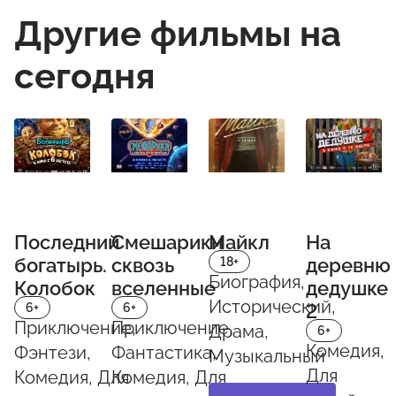
Другие фильмы на
сегодня
Последний
Смешарики
Майкл
На
богатырь.
сквозь
деревню
18+
Биография,
Колобок
вселенные
дедушке
Исторический,
2
6+
6+
Приключение,
Приключение,
Драма,
6+
Комедия,
Фэнтези,
Фантастика,
Музыкальный
Для
Комедия, Для
Комедия, Для